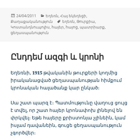
Հրատարակված՝
Կարգեր
24/04/2011
Եղեռն
,
Հայ եկեղեցի
,
Պիտակներ
Քաղաքականություն
եղեռն
,
Թուրքիա
,
Կոստանդնուպոլիս
,
հայեր
,
հայոց
,
պատրիարք
,
ցեղասպանություն
Ընդդեմ ազգի և կրոնի
Եղեռնի,
1915
թվականին թուրքերի կողմից
իրականացված ցեղասպանության հիմքում
կրոնական հալածանք կար ընկած։
Սա շատ պարզ է։ Պատմությունը վաղուց ցույց
է տվել, որ շատ հայեր կրոնափոխ լինելով են
փրկվել։ Եթե հայերը քրիստոնյա չլինեին, կամ
իսլամ դավանեին, գուցե ցեղասպանություն
չգործվեր։