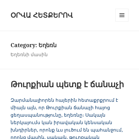
ՕՐՎԱ ՀԵՏՔԵՐՈՎ
ԸՆՏՐԱՑԱՆ
ԵՒ Ց
ՈՒՑԱԿԱՆԿ
Category:
Եղեռն
Եղեռնի մասին
Թուրքիան պետք է ճանաչի
Զարմանալիորեն հայերին հետաքրքրում է
միայն այն, որ Թուրքիան ճանաչի հայոց
ցեղասպանությունը, եղեռնը։ Սակայն
ներկայումս կան իրավական կենսական
խնդիրներ, որոնք ևս լուծում են պահանջում,
որոնց մասին, սակայն, թուրքական