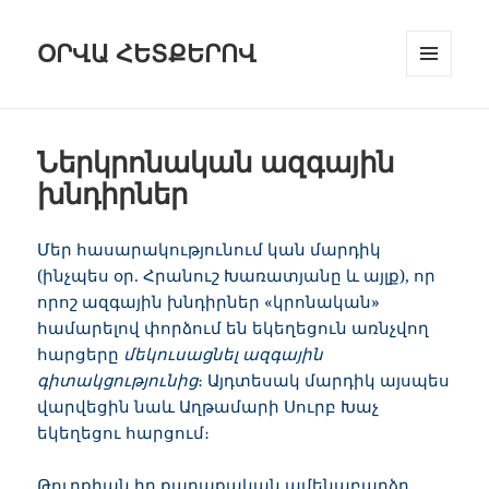
ՕՐՎԱ ՀԵՏՔԵՐՈՎ
ԸՆՏՐԱՑԱՆ
ԵՒ Ց
ՈՒՑԱԿԱՆԿ
Ներկրոնական ազգային
խնդիրներ
Մեր հասարակությունում կան մարդիկ
(ինչպես օր. Հրանուշ Խառատյանը և այլք), որ
որոշ ազգային խնդիրներ «կրոնական»
համարելով փորձում են եկեղեցուն առնչվող
հարցերը
մեկուսացնել ազգային
գիտակցությունից
։ Այդտեսակ մարդիկ այսպես
վարվեցին նաև Աղթամարի Սուրբ Խաչ
եկեղեցու հարցում։
Թուրքիան իր քաղաքական ամենաբարձր