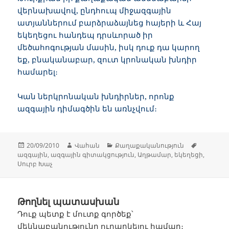
վերնախավով, ընդհուպ միջազգային
ատյաններում բարձրաձայնեց հայերի և Հայ
եկեղեցու հանդեպ դրսևորած իր
մեծահոգության մասին, իսկ դուք դա կարող
եք, բնականաբար, զուտ կրոնական խնդիր
համարել։
Կան ներկրոնական խնդիրներ, որոնք
ազգային դիմագծին են առնչվում։
Հրատարակված՝
Հեղինակ
Կարգեր
Պիտակն
20/09/2010
Վահան
Քաղաքականություն
ազգային
,
ազգային գիտակցություն
,
Աղթամար
,
եկեղեցի
,
Սուրբ Խաչ
Թողնել պատասխան
Դուք պետք է
մուտք գործեք
՝
մեկնաբանությունը ուղարկելու համար։