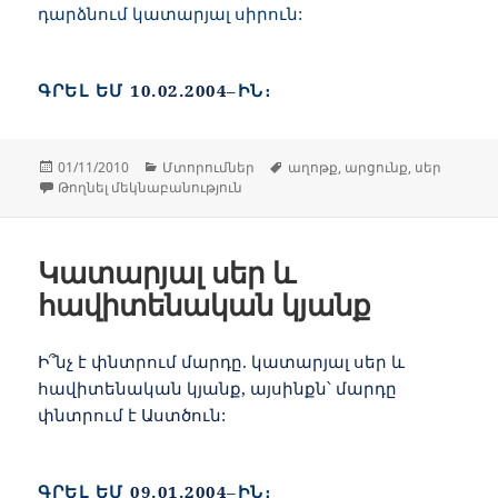
դարձնում կատարյալ սիրուն:
ԳՐԵԼ ԵՄ
10.02.2004
–ԻՆ։
Հրատարակված՝
Կարգեր
Պիտակներ
01/11/2010
Մտորումներ
աղոթք
,
արցունք
,
սեր
Այդ արցունքների միջոցով-ի համա
Թողնել մեկնաբանություն
Կատարյալ սեր և
հավիտենական կյանք
Ի՞նչ է փնտրում մարդը. կատարյալ սեր և
հավիտենական կյանք, այսինքն՝ մարդը
փնտրում է Աստծուն:
ԳՐԵԼ ԵՄ
09.01.2004
–ԻՆ։