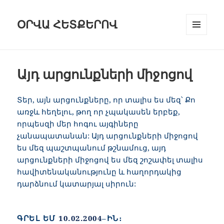
ՕՐՎԱ ՀԵՏՔԵՐՈՎ
ԸՆՏՐԱՑԱՆ
ԵՒ Ց
ՈՒՑԱԿԱՆԿ
Այդ արցունքների միջոցով
Տեր, այն արցունքները, որ տալիս ես մեզ՝ Քո
առջև հեղելու, թող որ չպակասեն երբեք,
որպեսզի մեր հոգու այգիները
չանապատանան: Այդ արցունքների միջոցով
ես մեզ պաշտպանում թշնամուց, այդ
արցունքների միջոցով ես մեզ շոշափել տալիս
հավիտենականությունը և հաղորդակից
դարձնում կատարյալ սիրուն:
ԳՐԵԼ ԵՄ
10.02.2004
–ԻՆ։