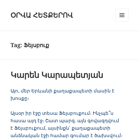
ՕՐՎԱ ՀԵՏՔԵՐՈՎ
ԸՆՏՐԱՑԱՆ
ԵՒ Ց
ՈՒՑԱԿԱՆԿ
Tag:
Ֆեյսբուք
Կարեն Կարապետյան
Այո, մեր Երևանի քաղաքապետի մասին է
խոսքը։
Այսօր իր էջը տեսա Ֆեյսբուքում։ Ինչպե՞ս
հասա այդ էջ։ Շատ պարզ. այն գովազդվում
է Ֆեյսբուքում, այսինքն՝ քաղաքապետի
անձնական էջի համար գումար է ծախսվում։