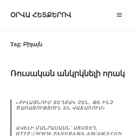
ՕՐՎԱ ՀԵՏՔԵՐՈՎ
ԸՆՏՐԱՑԱՆ
ԵՒ Ց
ՈՒՑԱԿԱՆԿ
Tag:
Բիլայն
Ռուսական անկրկնելի որակ
«ԲԻԼԱՅՆՈՒՄ ՏԵՂՅԱԿ ՉԵՆ, ԹԵ ԻՆՉ
ԾԱՌԱՅՈՒԹՅՈՒՆ ԵՆ ՎԱՃԱՌՈՒՄ»
ԱՎԵԼԻ ՄԱՆՐԱՄԱՍՆ՝ ԱՅՍՏԵՂ.
HTTP://WWW.PANORAMA.AM/AM/ECON