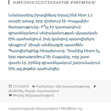
OMY/2010/12/27/TATAEVIK-PIRUMYAN/
Նմանատիպ իրավիճակ եղավ ինձ հետ 1,5
տարի առաջ, երբ փոխում էի «հայլայնի»
ծառայությունը։ Ի՞նչ էր կատարվում.
գրասենյակում սեփականության վկայական
էին պահանջում, իսկ զանգով պատվիրելու
դեպքում՝ միայն անձնագրի պատճեն։
Պատվիրեցինք հեռախոսով։ Դրանից հետո էլ,
երբ օգտագործում էի Հայլայնը, որը շատ
վատն էր, իրենց գրասենյակում շարունակում
էին այլ թղթեր պա
հանջել։
Հրատարակված՝
Կարգեր
Պիտակն
27/12/2010
Ինտերնետ
,
Մեր իրականությունը
ԱրմենՏել
,
Բիլայն
,
սպասարկում
Ռուսական անկրկնելի որակ-ի հա
Թողնել մեկնաբանություն
Հպարտությամբ օժանդակվում է WordPress -ով