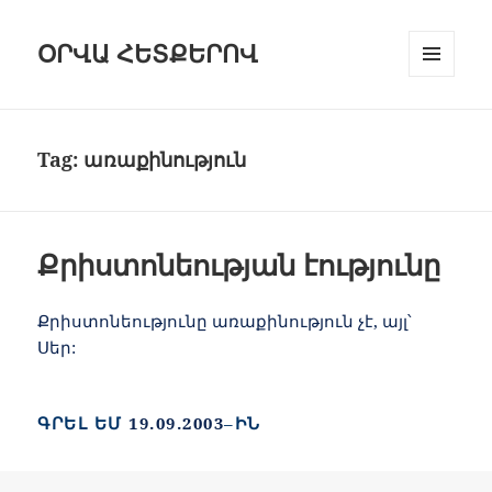
ՕՐՎԱ ՀԵՏՔԵՐՈՎ
ԸՆՏՐԱՑԱՆ
ԵՒ Ց
ՈՒՑԱԿԱՆԿ
Tag:
առաքինություն
Քրիստոնեության էությունը
Քրիստոնեությունը առաքինություն չէ, այլ՝
Սեր:
ԳՐԵԼ ԵՄ
19.09.2003
–ԻՆ