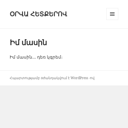
ՕՐՎԱ ՀԵՏՔԵՐՈՎ
ԸՆՏՐԱՑԱՆ
ԵՒ Ց
ՈՒՑԱԿԱՆԿ
Իմ մասին
Իմ մասին… դեռ կգրեմ։
Հպարտությամբ օժանդակվում է WordPress -ով