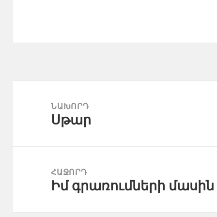
Գրառումների
նավարկումը
ՆԱԽՈՐԴ
Սթար
Նախորդ
գրառում՝
ՀԱՋՈՐԴ
Իմ գրառումների մասին
Հաջորդ
գրառում՝