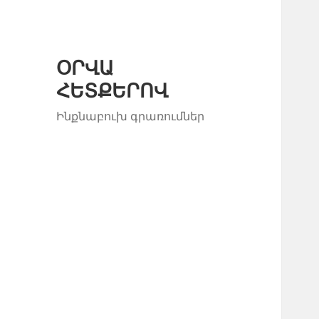
ՕՐՎԱ
ՀԵՏՔԵՐՈՎ
Ինքնաբուխ գրառումներ